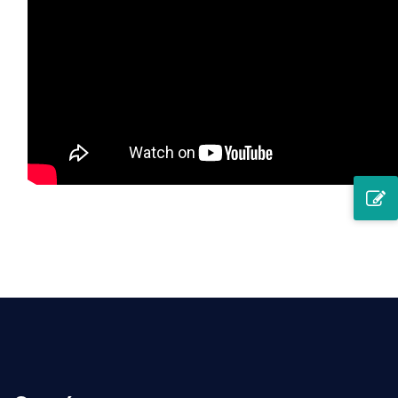
Nos especializamos en fabricar insignias metálicas
personalizadas para policía/militares; el accesorio en
la parte trasera puede ser taladro de clavos de fusión
en la base metálica para evitar que se caiga.