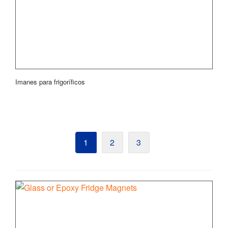
Imanes para frigoríficos
1
2
3