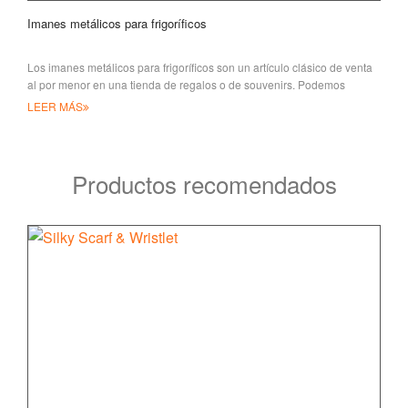
Imanes metálicos para frigoríficos
Los imanes metálicos para frigoríficos son un artículo clásico de venta
al por menor en una tienda de regalos o de souvenirs. Podemos
ofrecer cualquier estilo para satisfacer tus necesidades creativas
LEER MÁS
Productos recomendados