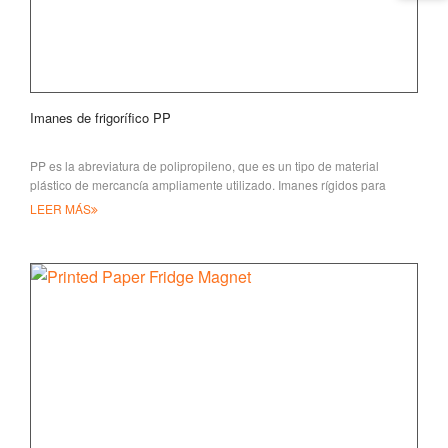
Imanes de frigorífico PP
PP es la abreviatura de polipropileno, que es un tipo de material
plástico de mercancía ampliamente utilizado. Imanes rígidos para
frigoríficos hechos de PP A
LEER MÁS