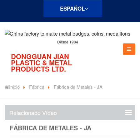
ESPAÑOL
Desde 1984
DONGGUAN JIAN
PLASTIC & METAL
PRODUCTS LTD.
Inicio
Fábrica
Fábrica de Metales - JA
Relacionado Vídeo
V
í
FÁBRICA DE METALES - JA
d
e