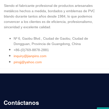
Siendo el fabricante profesional de productos artesanales
metálicos hechos a medida, bordados y emblemas de PVC
blando durante tantos años desde 1984, lo que podemos
convencer a los clientes es de eficiencia, profesionalismo,
sinceridad y excelente calidad.
Nº 6, Gaobu Blvd., Ciudad de Gaobu, Ciudad de
Dongguan, Provincia de Guangdong, China
+86-(0)769-8878-2881
inquiry@jianpins.com
pinsjj@yahoo.com
Contáctanos