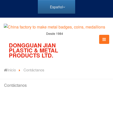
Español
Desde 1984
DONGGUAN JIAN
PLASTIC & METAL
PRODUCTS LTD.
Inicio
Contáctanos
Contáctanos
Con tantos años de experiencia desde 1984, JIAN será tu
fuente fiable de insignias de alfiler metálico, parches
bordados, parches tejidos y etiquetas de ropa con estilo