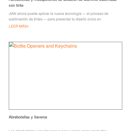
con tinte
JIAN ahora puede aplicar la nueva tecnología — el proceso de
sublimación de tintes — para presentar tu diseño único en
mosquetones y botellas abiertas
LEER MÁS
Abrebotellas y llaveros
Los abrebotellas y los llaveros suelen usarse como productos