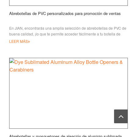
Abrebotellas de PVC personalizados para promoción de ventas
En JIAN, encontrarás una amplia selección de abrebotellas de PVC de
buena calidad, ¡lo que te permite acceder fácilmente a tu botella de
bebida!
LEER MÁS
Abrebotellas y mosquetones de aleación de aluminio sublimada