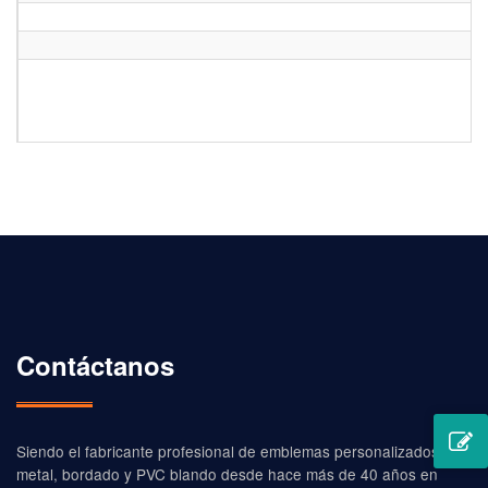
El hilo estándar que usamos para parches bordados es el
rayón, este hilo es brillante como la seda, puedes
encontrar los colores disponibles en esta tabla
Contáctanos
Siendo el fabricante profesional de emblemas personalizados de
metal, bordado y PVC blando desde hace más de 40 años en