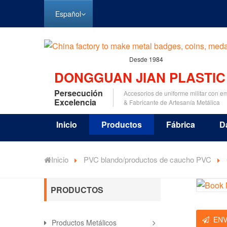
Español
Desde 1984
DONGGUAN JIAN PLASTIC
Persecución
Accesorios de uniforme militar con 
Excelencia
& Fabricante de Artesanía Metálica
Inicio
Productos
Fábrica
D
Inicio
PVC blando/productos de caucho PVC
PRODUCTOS
ENV
Productos Metálicos