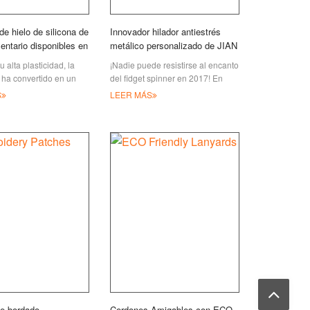
e hielo de silicona de
Innovador hilador antiestrés
entario disponibles en
metálico personalizado de JIAN
 alta plasticidad, la
¡Nadie puede resistirse al encanto
e ha convertido en un
del fidget spinner en 2017! En
uy popular para
JIAN, puedes pedir el fidget
S
LEER MÁS
domésticos. Ahora JIAN
spinne metálico personalizado
sentar nuestro IC de
más innovador
e bordado
Cordones Amigables con ECO