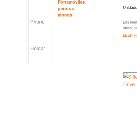
Portamóviles
Unidade
perritos
monos
Las mem
útiles, 
tu marca
LEER M
empresa
persona
cualquie