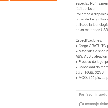
especial. Normalmen
fácil de llevar.
Ponemos a disposició
como dedos, guitarr
utilizado la tecnolo
estas memorias USB d
Especificaciones:
● Cargo GRATUITO po
● Materiales disponib
ABS, ABS y aleación d
● Proceso de logotipo
● Capacidad de mem
8GB, 16GB, 32GB
● MOQ: 100 piezas p