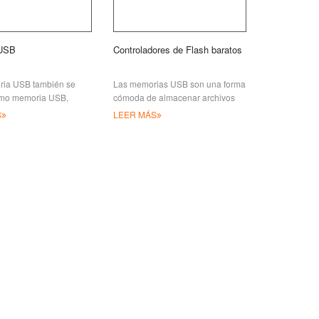
USB
Controladores de Flash baratos
ia USB también se
Las memorias USB son una forma
mo memoria USB,
cómoda de almacenar archivos
SB o memoria de salto,
digitales, normalmente consisten
S
LEER MÁS
tivo de almacenamiento
en conectores USB, que están
gero y portátil que
bien protegidos y