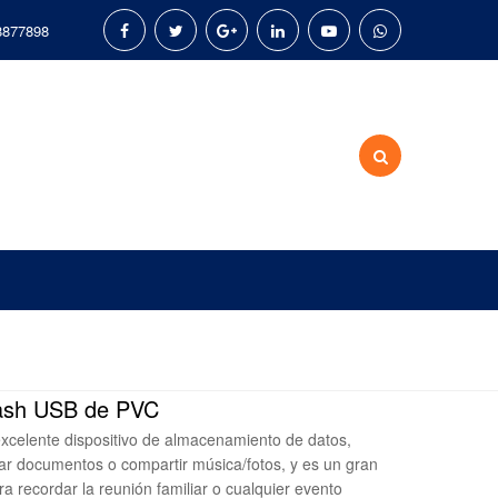
8877898
lash USB de PVC
excelente dispositivo de almacenamiento de datos,
r documentos o compartir música/fotos, y es un gran
a recordar la reunión familiar o cualquier evento