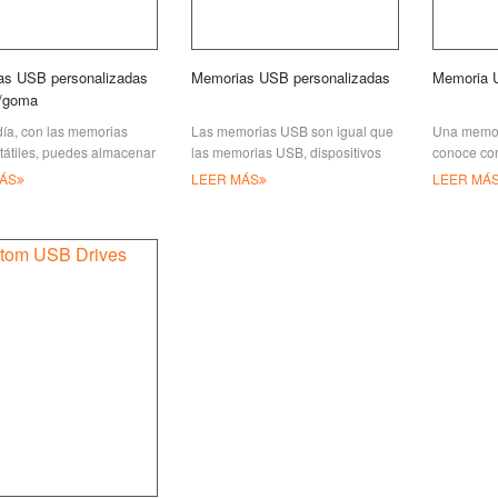
as USB personalizadas
Memorias USB personalizadas
Memoria 
/goma
ía, con las memorias
Las memorias USB son igual que
Una memor
tátiles, puedes almacenar
las memorias USB, dispositivos
conoce co
copias de seguridad
portátiles de almacenamiento
memoria U
ÁS
LEER MÁS
LEER MÁ
te tu información digital
plug-and-play que se usan
un disposi
te (música, fotos, vídeo,
habitualmente para
pequeño, li
mplo
almacenamiento, copia de
puede ser
seguridad y transferencia de
datos