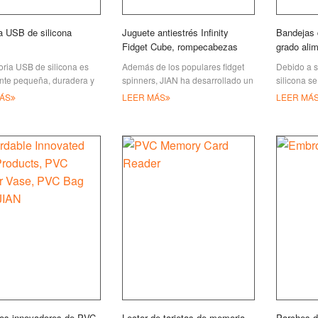
 USB de silicona
Juguete antiestrés Infinity
Bandejas d
Fidget Cube, rompecabezas
grado alim
mágicos plegables de JIAN
JIAN
ria USB de silicona es
Además de los populares fidget
Debido a su
ente pequeña, duradera y
spinners, JIAN ha desarrollado un
silicona s
otro tipo de
nuevo alivio del estrés: los Magic
material m
ÁS
LEER MÁS
LEER MÁ
mientos de goma
Folding Cube Puzzles, o también
artículos 
es para usarse
c
quiere pre
silicona
os innovadores de PVC
Lector de tarjetas de memoria
Parches d