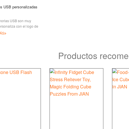
s USB personalizadas
orias USB son muy
personaliza con el logo de
 o el nombre de la
ÁS
, las memorias USB
lizadas de marca en
r GB son útiles
Productos recom