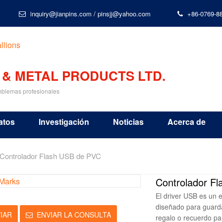
inquiry@jianpins.com
/
pinsjj@yahoo.com
+86-0769-8
 & METAL PRODUCTS LTD.
emblemas profesionales
atos
Investigación
Noticias
Acerca de
Controlador Flash USB de PVC
Controlador F
El driver USB es un 
diseñado para guarda
IAR
ENVIAR LA CONSULTA
regalo o recuerdo par