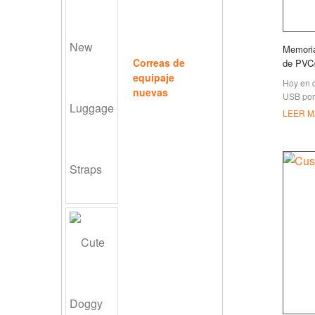
Memori
Correas de
de PVC
equipaje
Hoy en d
nuevas
USB por
o hacer 
LEER M
fácilmen
importan
por eje