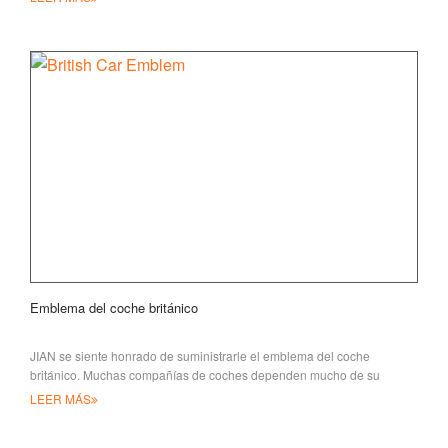
Emblema del coche británico
JIAN se siente honrado de suministrarle el emblema del coche
británico. Muchas compañías de coches dependen mucho de su
emblema de coche. Trabajan duro para conseguir
LEER MÁS