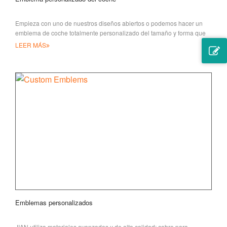
Empieza con uno de nuestros diseños abiertos o podemos hacer un
emblema de coche totalmente personalizado del tamaño y forma que
desees. Podemos colo
LEER MÁS
Emblemas personalizados
JIAN utiliza materiales avanzados y de alta calidad: cobre para