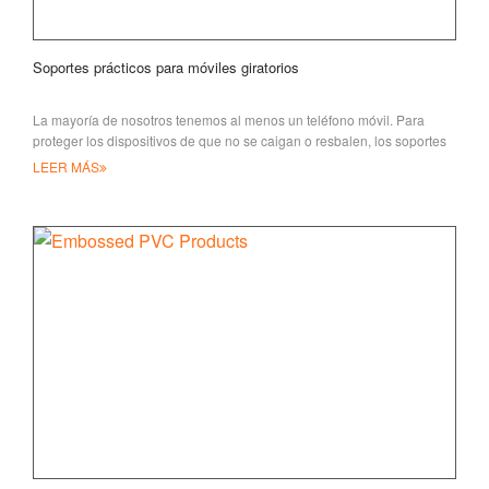
Soportes prácticos para móviles giratorios
La mayoría de nosotros tenemos al menos un teléfono móvil. Para
proteger los dispositivos de que no se caigan o resbalen, los soportes
giratorios para teléfonos son q
LEER MÁS