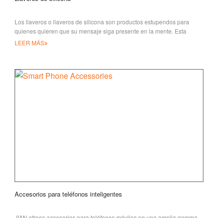
Los llaveros o llaveros de silicona son productos estupendos para
quienes quieren que su mensaje siga presente en la mente. Esta
colección de ke
LEER MÁS
Accesorios para teléfonos inteligentes
JIAN ofrece accesorios para teléfonos móviles en una amplia gamma,