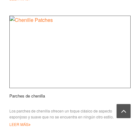
Parches de chenilla
Los parches de chenilla ofrecen un toque clásico de aspecto
esponjoso y suave que no se encuentra en ningún otro estilo.
Idealmente para decorar f
LEER MÁS